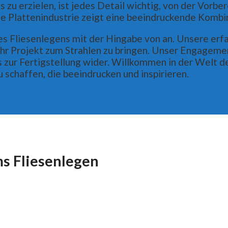
 zu erzielen, ist jedes Detail wichtig, von der Vorbe
e Plattenindustrie zeigt eine beeindruckende Kombin
 Fliesenlegens mit der Hingabe von an. Unsere erfah
hr Projekt zum Strahlen zu bringen. Unser Engagement
ur Fertigstellung wider. Willkommen in der Welt der
 schaffen, die beeindrucken und inspirieren.
s Fliesenlegen