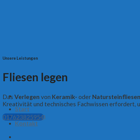
Skip
to
content
Unsere Leistungen
Fliesen legen
Das
Verlegen
von
Keramik-
oder
Natursteinfliese
Kreativität und technisches Fachwissen erfordert, u
Start
Leistungen
017623825954
Kontakt