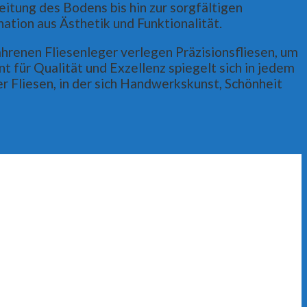
reitung des Bodens bis hin zur sorgfältigen
ation aus Ästhetik und Funktionalität.
renen Fliesenleger verlegen Präzisionsfliesen, um
 für Qualität und Exzellenz spiegelt sich in jedem
 Fliesen, in der sich Handwerkskunst, Schönheit