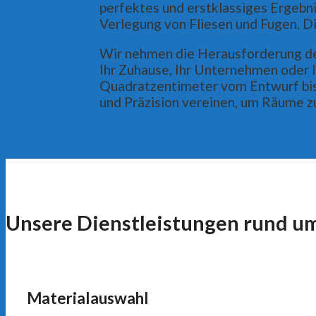
perfektes und erstklassiges Ergebnis
Verlegung von Fliesen und Fugen. Di
Wir nehmen die Herausforderung des
Ihr Zuhause, Ihr Unternehmen oder I
Quadratzentimeter vom Entwurf bis z
und Präzision vereinen, um Räume zu
Unsere Dienstleistungen rund um
Materialauswahl